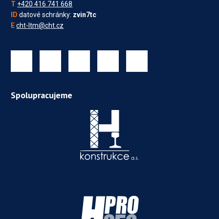
T
+420 416 741 668
ID
datové schránky:
zvin7tc
E
cht-ltm@cht.cz
Spolupracujeme