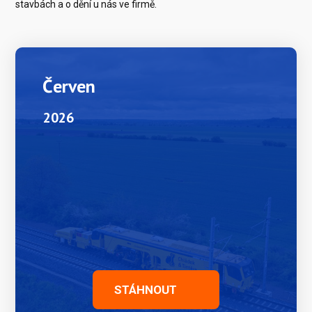
stavbách a o dění u nás ve firmě.
Červen
2026
STÁHNOUT