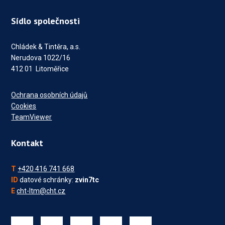
Sídlo společnosti
Chládek & Tintěra, a.s.
Nerudova 1022/16
412 01 Litoměřice
Ochrana osobních údajů
Cookies
TeamViewer
Kontakt
T
+420 416 741 668
ID
datové schránky:
zvin7tc
E
cht-ltm@cht.cz