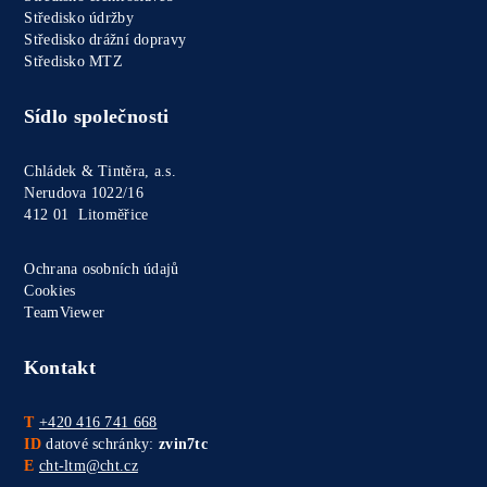
Středisko údržby
Středisko drážní dopravy
Středisko MTZ
Sídlo společnosti
Chládek & Tintěra, a.s.
Nerudova 1022/16
412 01 Litoměřice
Ochrana osobních údajů
Cookies
TeamViewer
Kontakt
T
+420 416 741 668
ID
datové schránky:
zvin7tc
E
cht-ltm@cht.cz