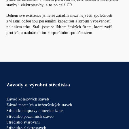
stavby i elektrostavby, a to po celé ČR.
Během své existence jsme se zařadili mezi největší společnosti
s vlastní odbornou personální kapacitou a strojní vybaveností
na našem trhu. Stali jsme se lídrem českých firem, které tvoří
protiváhu nadnárodním korporátním společnostem.
Závody a výrobní střediska
Závod kolejových staveb
Závod mostních a inženýrských staveb
Středisko dopravy a mechanizace
Středisko pozemních staveb
Středisko svařování
Středisko elektrostaveb