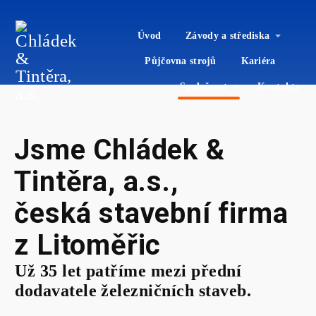
Úvod
Závody a střediska
Půjčovna strojů
Kariéra
Společnost
Kontakty
Jsme Chládek &
Tintěra, a.s.,
česká stavební firma
z Litoměřic
Už 35 let patříme mezi přední
dodavatele železničních staveb.