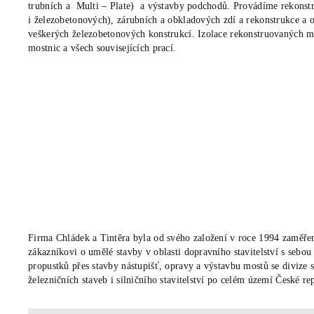
trubních a Multi – Plate) a výstavby podchodů. Provádíme rekonst
i železobetonových), zárubních a obkladových zdí a rekonstrukce a 
veškerých železobetonových konstrukcí. Izolace rekonstruovaných 
mostnic a všech souvisejících prací.
Firma Chládek a Tintěra byla od svého založení v roce 1994 zaměřena
zákazníkovi o umělé stavby v oblasti dopravního stavitelství s sebo
propustků přes stavby nástupišť, opravy a výstavbu mostů se divize s
železničních staveb i silničního stavitelství po celém území České re