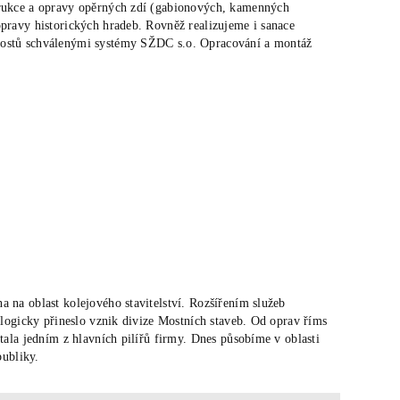
rukce a opravy opěrných zdí (gabionových, kamenných
opravy historických hradeb. Rovněž realizujeme i sanace
mostů schválenými systémy SŽDC s.o. Opracování a montáž
 na oblast kolejového stavitelství. Rozšířením služeb
u logicky přineslo vznik divize Mostních staveb. Od oprav říms
tala jedním z hlavních pilířů firmy. Dnes působíme v oblasti
publiky.