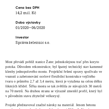
Cena bez DPH
14,2 mil. Kč
Doba výstavby
01/2020—06/2020
Investor
Správa železnic s.o.
Most převádí poblíž stanice Žatec jednokolejnou trať přes koryto
potoka. Důvodem rekonstrukce, byl špatný technický stav kamenné
klenby jednopolového mostu. Projekční řešení opravy spočívalo ve
vsunutí a zabetonování ocelové flexibilní konstrukce vejčitého
tvaru o průměru 2,7 až 3,4 metru, která je vytažena na celou délku
šikmých křídel. Šířka mostu se tak zvětšila ze stávajících 30 metrů
na 70 metrů. Na druhou stranu se výrazně zmenšil profil, který byl
v původním stavu zbytečně velkorysý.
Projekt představoval značné nároky na materiál. Jenom betonu