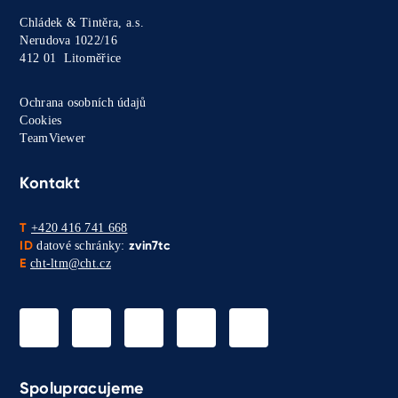
Chládek & Tintěra, a.s.
Nerudova 1022/16
412 01 Litoměřice
Ochrana osobních údajů
Cookies
TeamViewer
Kontakt
T
+420 416 741 668
ID
zvin7tc
datové schránky:
E
cht-ltm@cht.cz
Spolupracujeme