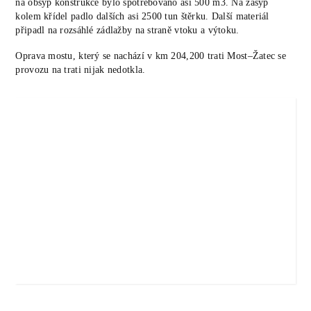
na obsyp konstrukce bylo spotřebováno asi 500 m3. Na zásyp
kolem křídel padlo dalších asi 2500 tun štěrku. Další materiál
připadl na rozsáhlé zádlažby na straně vtoku a výtoku.
Oprava mostu, který se nachází v km 204,200 trati Most–Žatec se
provozu na trati nijak nedotkla.