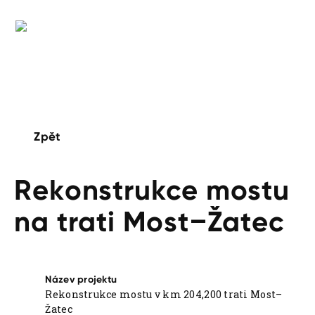
Úvod
Závody a střediska
Půjčovna strojů
Kariéra
Společnost
Kontakty
Zpět
Rekonstrukce mostu
na trati Most–Žatec
Název projektu
Rekonstrukce mostu v km 204,200 trati Most–
Žatec