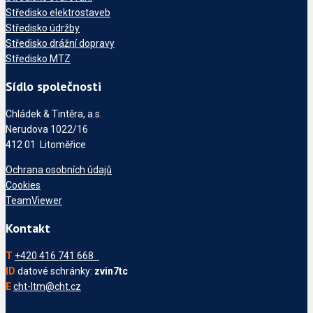
Středisko elektrostaveb
Středisko údržby
Středisko drážní dopravy
Středisko MTZ
Sídlo společnosti
Chládek & Tintěra, a.s.
Nerudova 1022/16
412 01 Litoměřice
Ochrana osobních údajů
Cookies
TeamViewer
Kontakt
T
+420 416 741 668
ID
datové schránky:
zvin7tc
E
cht-ltm@cht.cz