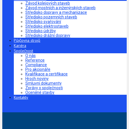
Závod kolejových staveb
Závod mostních a inženýrských staveb
Středisko dopravy a mechanizace
Středisko pozemních staveb
Středisko svařování
Středisko elektrostaveb
Středisko údržby
Středisko drážní dopravy
Půjčovna strojů
Kariéra
Společnost
O nás
Reference
Compliance
Pro akcionáře
Kvalifikace a certifikace
Hroch noviny
Smluvní dokumenty
Zprávy o společnosti
Oceněné stavby
Kontakty