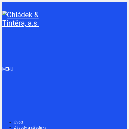
MENU
Úvod
Závody a střediska