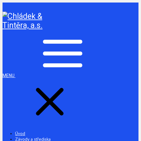
MENU
Úvod
Závody a střediska