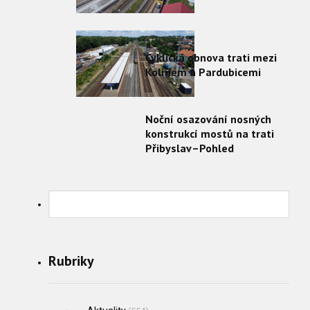
Cyklická obnova trati mezi
Kolínem a Pardubicemi
Noční osazování nosných
konstrukcí mostů na trati
Přibyslav–Pohled
Rubriky