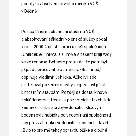
podotýká absolvent prvního ročníku VOŠ
v Děčíně.
Po úspěšném dokončení studií na VOŠ
a absolvování základní vojenské služby podal
v roce 2000 žádost o práci u naší společnosti.
„Chládek & Tintěra, a.s., měla v našem kraji vždy
velké renomé. Byl jsem proto rád, že jsem byl
přijat do pracovního poměru takřka ihned,“
doplňuje Vladimír Jehlička. Ačkoliv i zde
preferoval pozemní stavby, nejprve byl přijat
k mostním stavbám. Později se dostal k nově
zakládanému středisku pozemních staveb, kde
zastával funkci stavbyvedoucího. Klíčovým
bodem byla nabídka od vedení naší společnosti,
aby převzal funkci vedoucího mostních staveb.
„Bylo to pro mě tehdy opravdu těžké a dlouhé