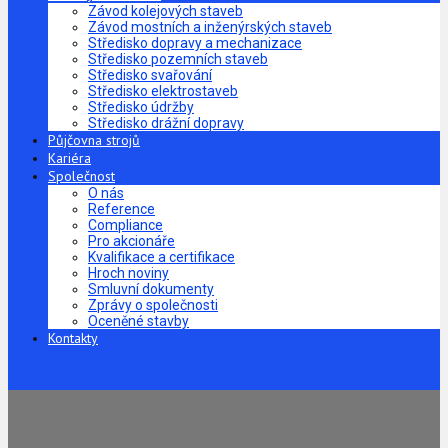
Závod kolejových staveb
Závod mostních a inženýrských staveb
Středisko dopravy a mechanizace
Středisko pozemních staveb
Středisko svařování
Středisko elektrostaveb
Středisko údržby
Středisko drážní dopravy
Půjčovna strojů
Kariéra
Společnost
O nás
Reference
Compliance
Pro akcionáře
Kvalifikace a certifikace
Hroch noviny
Smluvní dokumenty
Zprávy o společnosti
Oceněné stavby
Kontakty