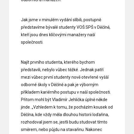
Jak jsme v minulém vydání slíbili, postupně
představíme bývalé studenty VOŠ SPŠ v Děčíně,
kteří jsou dnes klíčovými manažery naší
společnosti.
Najít prvního studenta, kterého bychom
představili, nebylo vůbec těžké. Jednak patří
mezi vůbec první studenty nově otevřené vyšší
odborné školy v Děčíně a pak je výborným
příkladem kariérního postupu v naší společnosti.
Přitom mohl být Vladimír Jehlička úplně někde
jinde. „Vzhledem k tomu, že pocházím kousek od
Děčína, kde vždy měla dlouhou historii loďařina,
rozhodoval jsem se, jestli budu studovat tímto
směrem, nebo půjdu na stavařinu. Nakonec