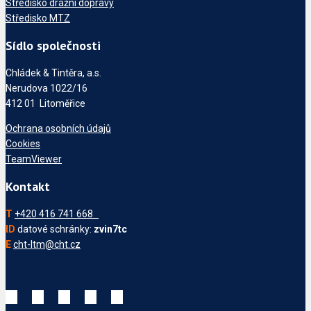
Středisko drážní dopravy
Středisko MTZ
Sídlo společnosti
Chládek & Tintěra, a.s.
Nerudova 1022/16
412 01 Litoměřice
Ochrana osobních údajů
Cookies
TeamViewer
Kontakt
T
+420 416 741 668
ID
datové schránky:
zvin7tc
E
cht-ltm@cht.cz