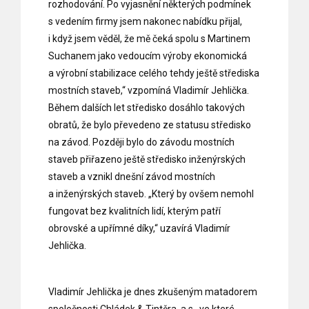
rozhodování. Po vyjasnění některých podmínek
s vedením firmy jsem nakonec nabídku přijal,
i když jsem věděl, že mě čeká spolu s Martinem
Suchanem jako vedoucím výroby ekonomická
a výrobní stabilizace celého tehdy ještě střediska
mostních staveb,“ vzpomíná Vladimír Jehlička.
Během dalších let středisko dosáhlo takových
obratů, že bylo převedeno ze statusu středisko
na závod. Později bylo do závodu mostních
staveb přiřazeno ještě středisko inženýrských
staveb a vznikl dnešní závod mostních
a inženýrských staveb. „Který by ovšem nemohl
fungovat bez kvalitních lidí, kterým patří
obrovské a upřímné díky,“ uzavírá Vladimír
Jehlička.
Vladimír Jehlička je dnes zkušeným matadorem
společnosti Chládek & Tintěra, a.s., ve které