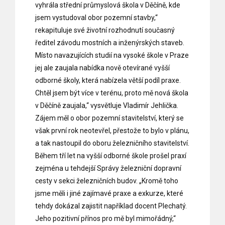
vyhrála střední průmyslová škola v Děčíně, kde
jsem vystudoval obor pozemní stavby,“
rekapituluje své životní rozhodnutí současný
ředitel závodu mostních a inženýrských staveb.
Místo navazujících studií na vysoké škole v Praze
jej ale zaujala nabídka nově otevírané vyšší
odborné školy, která nabízela větší podíl praxe.
Chtěl jsem být více v terénu, proto mě nová škola
v Děčíně zaujala,“ vysvětluje Vladimír Jehlička.
Zájem měl o obor pozemní stavitelství, který se
však první rok neotevřel, přestože to bylo v plánu,
a tak nastoupil do oboru železničního stavitelství.
Během tří let na vyšší odborné škole prošel praxí
zejména u tehdejší Správy železniční dopravní
cesty v sekci železničních budov. „Kromě toho
jsme měli i jiné zajímavé praxe a exkurze, které
tehdy dokázal zajistit například docent Plechatý.
Jeho pozitivní přínos pro mě byl mimořádný,“