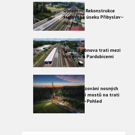
Obrazem: Rekonstrukce
traťového úseku Přibyslav–
Pohled
Cyklická obnova trati mezi
Kolínem a Pardubicemi
Noční osazování nosných
konstrukcí mostů na trati
Přibyslav–Pohled