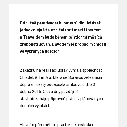
Přibližně pětadvacet kilometrů dlouhý úsek
jednokolejné železniční trati mezi Libercem
a Tanvaldem bude během příštích tří měsíců
zrekonstruován. Důvodem je propad rychlosti
ve vybraných úsecích.
Zakázku na realizaci úprav vyhrála společnost
Chládek & Tintěra, která se Správou železniční
dopravní cesty podepsala smlouvu o dílo 3.
dubna 2015. O dva dny později již
stavbaři zahájili přípravné práce v plánovaných
denních výlukách.
Hlavním předmětem prací je rekonstrukce