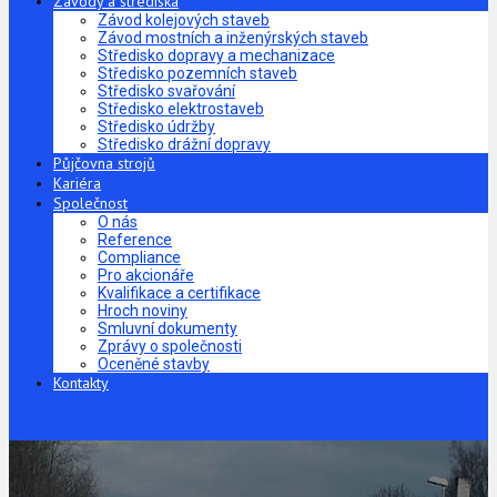
Závody a střediska
Závod kolejových staveb
Závod mostních a inženýrských staveb
Středisko dopravy a mechanizace
Středisko pozemních staveb
Středisko svařování
Středisko elektrostaveb
Středisko údržby
Středisko drážní dopravy
Půjčovna strojů
Kariéra
Společnost
O nás
Reference
Compliance
Pro akcionáře
Kvalifikace a certifikace
Hroch noviny
Smluvní dokumenty
Zprávy o společnosti
Oceněné stavby
Kontakty