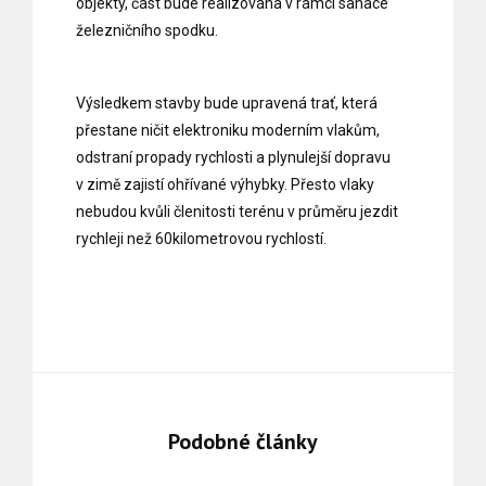
objekty, část bude realizována v rámci sanace
železničního spodku.
Výsledkem stavby bude upravená trať, která
přestane ničit elektroniku moderním vlakům,
odstraní propady rychlosti a plynulejší dopravu
v zimě zajistí ohřívané výhybky. Přesto vlaky
nebudou kvůli členitosti terénu v průměru jezdit
rychleji než 60kilometrovou rychlostí.
Podobné články