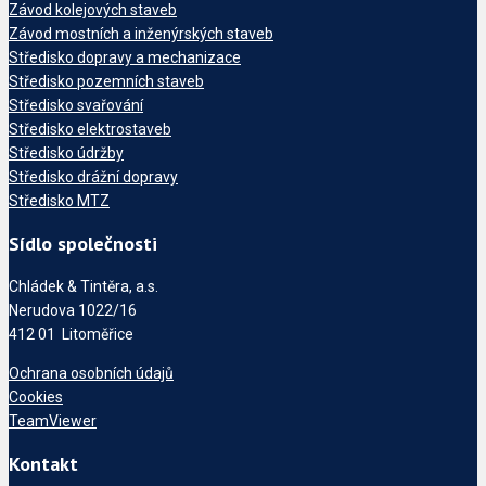
Závod kolejových staveb
Závod mostních a inženýrských staveb
Středisko dopravy a mechanizace
Středisko pozemních staveb
Středisko svařování
Středisko elektrostaveb
Středisko údržby
Středisko drážní dopravy
Středisko MTZ
Sídlo společnosti
Chládek & Tintěra, a.s.
Nerudova 1022/16
412 01 Litoměřice
Ochrana osobních údajů
Cookies
TeamViewer
Kontakt