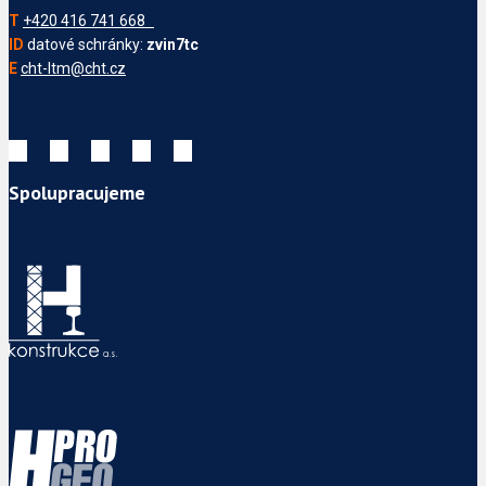
T
+420 416 741 668
ID
datové schránky:
zvin7tc
E
cht-ltm@cht.cz
Spolupracujeme