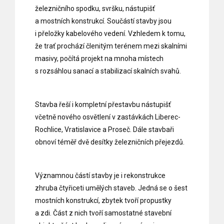
železničního spodku, svršku, nástupišť
a mostních konstrukcí. Součástí stavby jsou
i přeložky kabelového vedení. Vzhledem k tomu,
že trať prochází členitým terénem mezi skalními
masivy, počítá projekt na mnoha místech
s rozsáhlou sanací a stabilizací skalních svahů.
Stavba řeší i kompletní přestavbu nástupišť
včetně nového osvětlení v zastávkách Liberec-
Rochlice, Vratislavice a Proseč. Dále stavbaři
obnoví téměř dvě desítky železničních přejezdů.
Významnou částí stavby je i rekonstrukce
zhruba čtyřiceti umělých staveb. Jedná se o šest
mostních konstrukcí, zbytek tvoří propustky
a zdi. Část z nich tvoří samostatné stavební