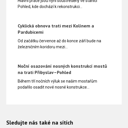
Hlavní práce jsou nyní soustředěny ve stanici
Pohled, kde dochází k rekonstrukci…
Cyklická obnova trati mezi Kolínem a
Pardubicemi
Od začátku července až do konce září bude na
železničním koridoru mezi…
Noční osazování nosných konstrukcí mostů
na trati Přibyslav–Pohled
Během tří nočních výluk se našim mostařům
podařilo osadit nové nosné konstrukce…
Sledujte nás také na sítích