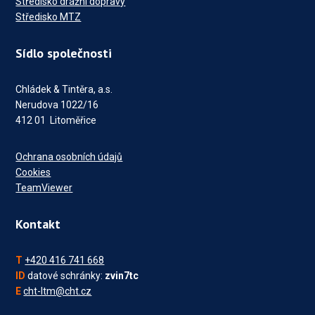
Středisko drážní dopravy
Středisko MTZ
Sídlo společnosti
Chládek & Tintěra, a.s.
Nerudova 1022/16
412 01 Litoměřice
Ochrana osobních údajů
Cookies
TeamViewer
Kontakt
T
+420 416 741 668
ID
datové schránky:
zvin7tc
E
cht-ltm@cht.cz