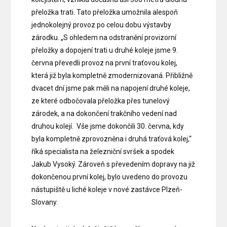
přeložka trati. Tato přeložka umožnila alespoň
jednokolejný provoz po celou dobu výstavby
zárodku. „S ohledem na odstranění provizorní
přeložky a dopojení trati u druhé koleje jsme 9.
června převedli provoz na první traťovou kolej,
která již byla kompletně zmodernizovaná. Přibližně
dvacet dní jsme pak měli na napojení druhé koleje,
ze které odbočovala přeložka přes tunelový
zárodek, a na dokončení trakčního vedení nad
druhou kolejí. Vše jsme dokončili 30. června, kdy
byla kompletně zprovozněna i druhá traťová kolej,“
říká specialista na železniční svršek a spodek
Jakub Vysoký. Zároveň s převedením dopravy na již
dokončenou první kolej, bylo uvedeno do provozu
nástupiště u liché koleje v nové zastávce Plzeň-
Slovany.