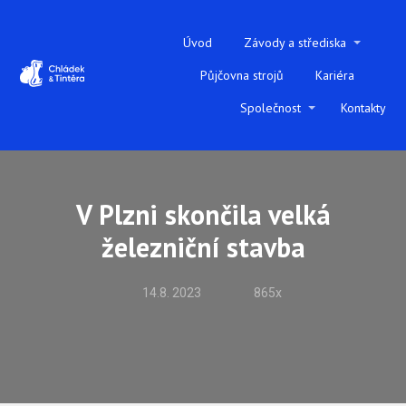
Úvod
Závody a střediska
Půjčovna strojů
Kariéra
Společnost
Kontakty
V Plzni skončila velká
železniční stavba
14.8. 2023
865x