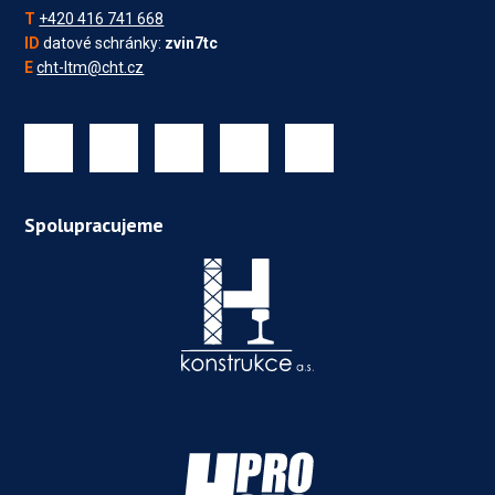
T
+420 416 741 668
ID
datové schránky:
zvin7tc
E
cht-ltm@cht.cz
Spolupracujeme