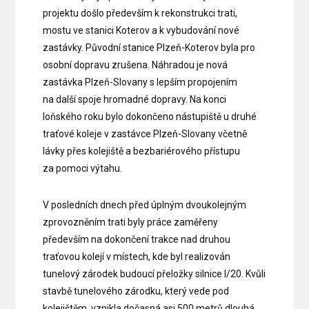
projektu došlo především k rekonstrukci trati,
mostu ve stanici Koterov a k vybudování nové
zastávky. Původní stanice Plzeň-Koterov byla pro
osobní dopravu zrušena. Náhradou je nová
zastávka Plzeň-Slovany s lepším propojením
na další spoje hromadné dopravy. Na konci
loňského roku bylo dokončeno nástupiště u druhé
traťové koleje v zastávce Plzeň-Slovany včetně
lávky přes kolejiště a bezbariérového přístupu
za pomoci výtahu.
V posledních dnech před úplným dvoukolejným
zprovozněním trati byly práce zaměřeny
především na dokončení trakce nad druhou
traťovou kolejí v místech, kde byl realizován
tunelový zárodek budoucí přeložky silnice I/20. Kvůli
stavbě tunelového zárodku, který vede pod
kolejištěm, vznikla dočasná asi 500 metrů dlouhá