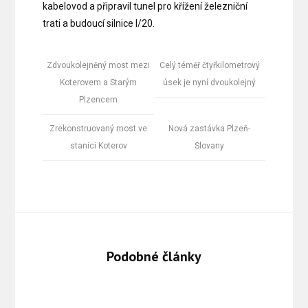
kabelovod a připravil tunel pro křížení železniční
trati a budoucí silnice I/20.
Zdvoukolejněný most mezi
Celý téměř čtyřkilometrový
Koterovem a Starým
úsek je nyní dvoukolejný
Plzencem
Zrekonstruovaný most ve
Nová zastávka Plzeň-
stanici Koterov
Slovany
Podobné články