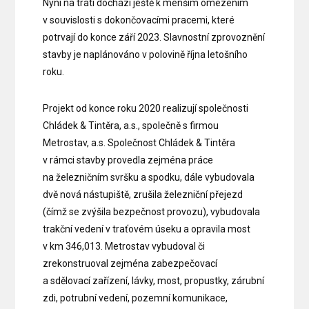
Nyní na trati dochází ještě k menším omezením
v souvislosti s dokončovacími pracemi, které
potrvají do konce září 2023. Slavnostní zprovoznění
stavby je naplánováno v polovině října letošního
roku.
Projekt od konce roku 2020 realizují společnosti
Chládek & Tintěra, a.s., společně s firmou
Metrostav, a.s. Společnost Chládek & Tintěra
v rámci stavby provedla zejména práce
na železničním svršku a spodku, dále vybudovala
dvě nová nástupiště, zrušila železniční přejezd
(čímž se zvýšila bezpečnost provozu), vybudovala
trakční vedení v traťovém úseku a opravila most
v km 346,013. Metrostav vybudoval či
zrekonstruoval zejména zabezpečovací
a sdělovací zařízení, lávky, most, propustky, zárubní
zdi, potrubní vedení, pozemní komunikace,