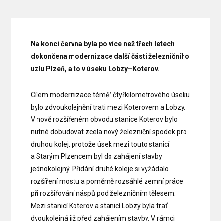
Na konci června byla po více než třech letech
dokončena modernizace další části železničního
uzlu Plzeň, a to v úseku Lobzy–Koterov.
Cílem modernizace téměř čtyřkilometrového úseku
bylo zdvoukolejnění trati mezi Koterovem a Lobzy.
V nově rozšířeném obvodu stanice Koterov bylo
nutné dobudovat zcela nový železniční spodek pro
druhou kolej, protože úsek mezi touto stanicí
a Starým Plzencem byl do zahájení stavby
jednokolejný. Přidání druhé koleje si vyžádalo
rozšíření mostu a poměrně rozsáhlé zemní práce
při rozšiřování náspů pod železničním tělesem.
Mezi stanicí Koterov a stanicí Lobzy byla trať
dvoukolejná již před zahájením stavby. V rámci