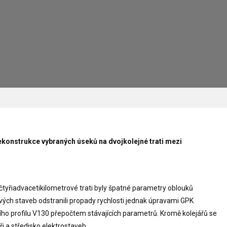
ekonstrukce vybraných úseků na dvojkolejné trati mezi
yřiadvacetikilometrové trati byly špatné parametry oblouků
ových staveb odstranili propady rychlosti jednak úpravami GPK
ího profilu V130 přepočtem stávajících parametrů. Kromě kolejářů se
i a středisko elektrostaveb.