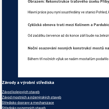
Obrazem: Rekonstrukce traťového úseku Přib
Hlavní práce jsou nyní soustředěny ve stanici Pohled,
Cyklická obnova trati mezi Kolínem a Pardubi
Od začátku července až do konce září bude na želez
Noční osazování nosných konstrukcí mostů na
Během tří nočních výluk se našim mostařům podařilo
Závody a výrobní střediska
Závod kolejových staveb
Závod mostních a inženýrských staveb
Středisko dopravy a mechanizace
Středisko pozemních staveb