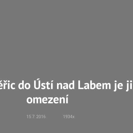
ěřic do Ústí nad Labem je j
omezení
15.7. 2016
1934x