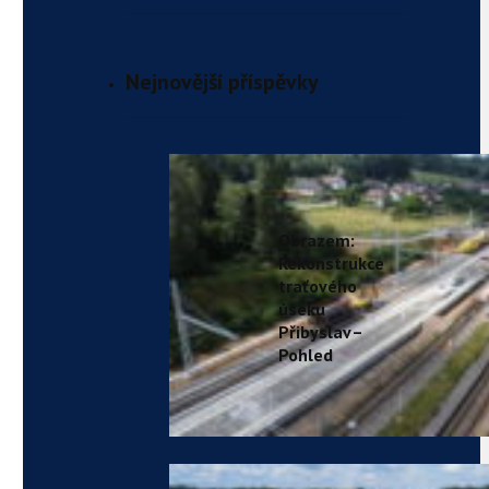
Nejnovější příspěvky
Obrazem:
Rekonstrukce
traťového
úseku
Přibyslav–
Pohled