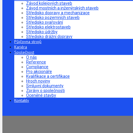
Závod kolejových staveb
Závod mostních a inženýrských staveb
Středisko dopravy a mechanizace
Středisko pozemních staveb
Středisko svařování
Středisko elektrostaveb
Středisko údržby
Středisko drážní dopravy
Půjčovna strojů
Kariéra
Společnost
O nás
Reference
Compliance
Pro akcionáře
Kvalifikace a certifikace
Hroch noviny
Smluvní dokumenty
Zprávy o společnosti
Oceněné stavby
Kontakty