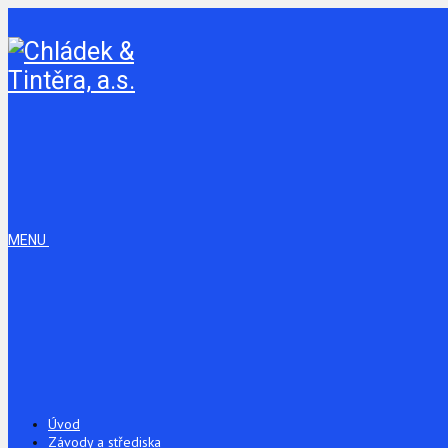
MENU
Úvod
Závody a střediska