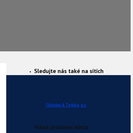
Sledujte nás také na sítích
Chládek & Tintěra, a.s.
Volná pracovní místa