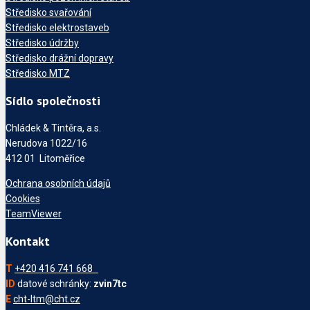
Středisko svařování
Středisko elektrostaveb
Středisko údržby
Středisko drážní dopravy
Středisko MTZ
Sídlo společnosti
Chládek & Tintěra, a.s.
Nerudova 1022/16
412 01 Litoměřice
Ochrana osobních údajů
Cookies
TeamViewer
Kontakt
T
+420 416 741 668
ID
datové schránky:
zvin7tc
E
cht-ltm@cht.cz