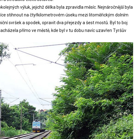
kolejných výluk, jejichž délka byla zpravidla měsíc. Nejnáročnější byla
íce stihnout na čtyřkilometrovém úseku mezi litoměřickým dolním
ní svršek a spodek, opravit dva přejezdy a šest mostů. Byl to boj
nacházela přímo ve městě, kde byl v tu dobu navíc uzavřen Tyršův