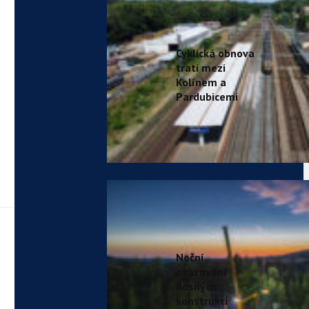
Cyklická obnova
trati mezi
Kolínem a
Pardubicemi
Noční
osazování
nosných
konstrukcí