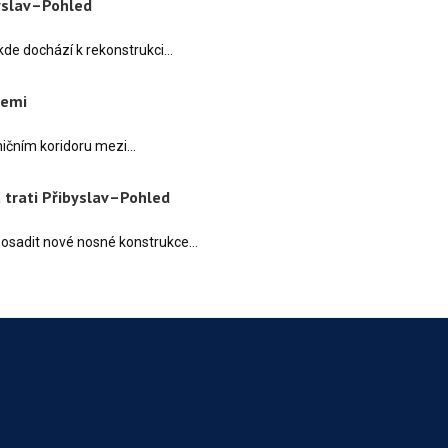
yslav–Pohled
 kde dochází k rekonstrukci…
cemi
ničním koridoru mezi…
 trati Přibyslav–Pohled
 osadit nové nosné konstrukce…