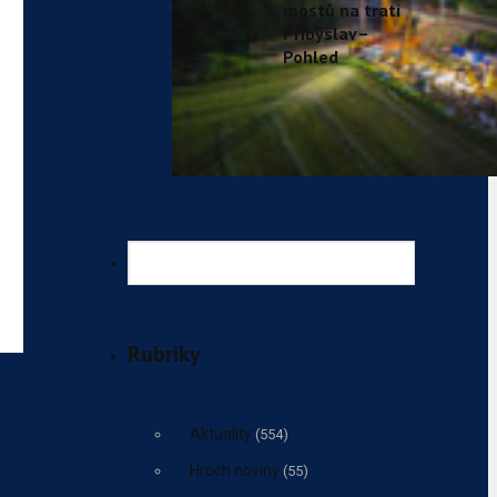
mostů na trati
Přibyslav–
Pohled
Rubriky
Aktuality
(554)
Hroch noviny
(55)