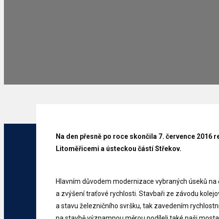
Na den přesně po roce skončila 7. července 2016 r
Litoměřicemi a ústeckou částí Střekov.
Hlavním důvodem modernizace vybraných úseků na čt
a zvýšení traťové rychlosti. Stavbaři ze závodu kolej
a stavu železničního svršku, tak zavedením rychlostn
na stavbě významnou měrou podíleli také naši mostař