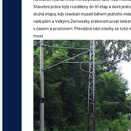
Stavební práce byly rozděleny do tří etap a šesti jedno
druhá etapa, kdy stavbaři museli během jednoho měs
nádražím a Velkými Žernoseky zrekonstruovat železnič
s časem a prostorem. Převážná část stavby se totiž 
most.