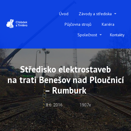
Úvod
Závody a střediska
Půjčovna strojů
Kariéra
Společnost
Kontakty
Středisko elektrostaveb
na trati Benešov nad Ploučnicí
– Rumburk
8.6. 2016
1907x