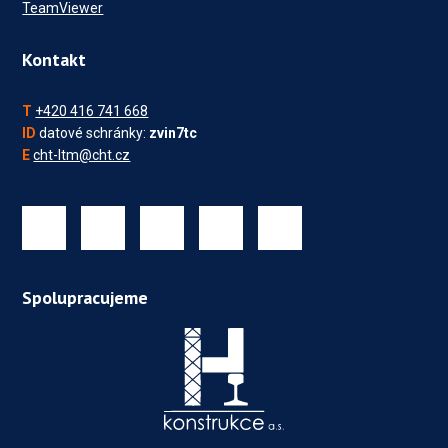
TeamViewer
Kontakt
T
+420 416 741 668
ID
datové schránky:
zvin7tc
E
cht-ltm@cht.cz
Spolupracujeme