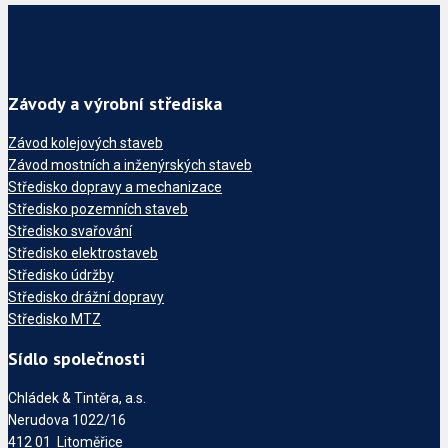
Závody a výrobní střediska
Závod kolejových staveb
Závod mostních a inženýrských staveb
Středisko dopravy a mechanizace
Středisko pozemních staveb
Středisko svařování
Středisko elektrostaveb
Středisko údržby
Středisko drážní dopravy
Středisko MTZ
Sídlo společnosti
Chládek & Tintěra, a.s.
Nerudova 1022/16
412 01 Litoměřice