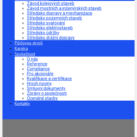
Závod kolejových staveb
Závod mostních a inženýrských staveb
Středisko dopravy a mechanizace
Středisko pozemních staveb
Středisko svařování
Středisko elektrostaveb
Středisko údržby
Středisko drážní dopravy
Půjčovna strojů
Kariéra
Společnost
O nás
Reference
Compliance
Pro akcionáře
Kvalifikace a certifikace
Hroch noviny
Smluvní dokumenty
Zprávy o společnosti
Oceněné stavby
Kontakty