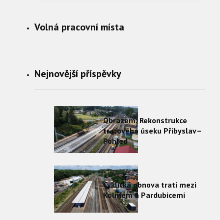
Volná pracovní místa
Nejnovější příspěvky
Obrazem: Rekonstrukce
traťového úseku Přibyslav–
Pohled
Cyklická obnova trati mezi
Kolínem a Pardubicemi