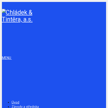
MENU
Úvod
Závody a střediska