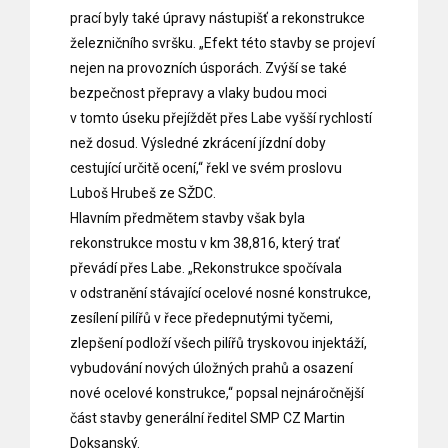
prací byly také úpravy nástupišť a rekonstrukce
železničního svršku. „Efekt této stavby se projeví
nejen na provozních úsporách. Zvýší se také
bezpečnost přepravy a vlaky budou moci
v tomto úseku přejíždět přes Labe vyšší rychlostí
než dosud. Výsledné zkrácení jízdní doby
cestující určitě ocení,“ řekl ve svém proslovu
Luboš Hrubeš ze SŽDC.
Hlavním předmětem stavby však byla
rekonstrukce mostu v km 38,816, který trať
převádí přes Labe. „Rekonstrukce spočívala
v odstranění stávající ocelové nosné konstrukce,
zesílení pilířů v řece předepnutými tyčemi,
zlepšení podloží všech pilířů tryskovou injektáží,
vybudování nových úložných prahů a osazení
nové ocelové konstrukce,“ popsal nejnáročnější
část stavby generální ředitel SMP CZ Martin
Doksanský.