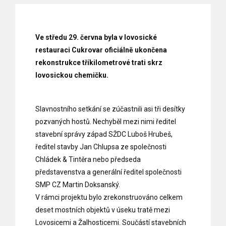
Ve středu 29. června byla v lovosické
restauraci Cukrovar oficiálně ukončena
rekonstrukce tříkilometrové trati skrz
lovosickou chemičku.
Slavnostního setkání se zúčastnili asi tři desítky
pozvaných hostů. Nechyběl mezi nimi ředitel
stavební správy západ SŽDC Luboš Hrubeš,
ředitel stavby Jan Chlupsa ze společnosti
Chládek & Tintěra nebo předseda
představenstva a generální ředitel společnosti
SMP CZ Martin Doksanský.
V rámci projektu bylo zrekonstruováno celkem
deset mostních objektů v úseku tratě mezi
Lovosicemi a Žalhosticemi. Součástí stavebních