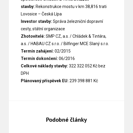
stavby:
Rekonstrukce mostu v km 38,816 trati
Lovosice – Česká Lípa
Investor stavby:
Správa železniční dopravní
cesty, státní organizace
Zhotovitelé:
SMP CZ, a.s. / Chládek & Tintěra,
a.s. / HABAU CZ s.r.o. / Bilfinger MCE Slaný s.r.o.
Termín zahájení:
02/2015
Termín dokončení:
06/2016
Celkové náklady stavby:
322 322 052 Kč bez
DPH
Plánovaný příspěvek EU:
239 398 881 Kč
Podobné články