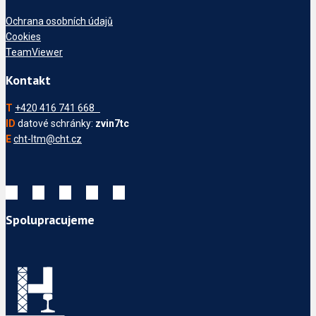
Ochrana osobních údajů
Cookies
TeamViewer
Kontakt
T
+420 416 741 668
ID
datové schránky:
zvin7tc
E
cht-ltm@cht.cz
Spolupracujeme