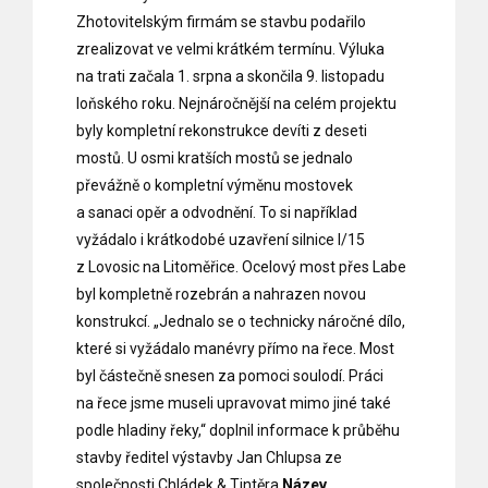
Zhotovitelským firmám se stavbu podařilo
zrealizovat ve velmi krátkém termínu. Výluka
na trati začala 1. srpna a skončila 9. listopadu
loňského roku. Nejnáročnější na celém projektu
byly kompletní rekonstrukce devíti z deseti
mostů. U osmi kratších mostů se jednalo
převážně o kompletní výměnu mostovek
a sanaci opěr a odvodnění. To si například
vyžádalo i krátkodobé uzavření silnice I/15
z Lovosic na Litoměřice. Ocelový most přes Labe
byl kompletně rozebrán a nahrazen novou
konstrukcí. „Jednalo se o technicky náročné dílo,
které si vyžádalo manévry přímo na řece. Most
byl částečně snesen za pomoci soulodí. Práci
na řece jsme museli upravovat mimo jiné také
podle hladiny řeky,“ doplnil informace k průběhu
stavby ředitel výstavby Jan Chlupsa ze
společnosti Chládek & Tintěra.
Název