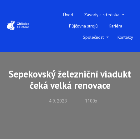
Úvod
Závody a střediska
Půjčovna strojů
Kariéra
Společnost
Kontakty
Sepekovský železniční viadukt
čeká velká renovace
4.9. 2023
1100x