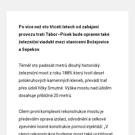
Po více než sto třiceti letech od zahájení
provozu trati Tábor–Písek bude opraven také
železniční viadukt mezi stanicemi Božejovice
a Sepekov.
Téměř sto padesát metrů dlouhý historický
železniční most z roku 1889, který tvoří deset
polokruhových kamenných kleneb, převádí trať
přes údolí říčky Smutné. Výška mostu nad údolím
dosahuje přibližně 20 metrů.
Cílem první komplexní rekonstrukce mostu je
především oprava izolací, odvodnění a celkové
zpevnění nosné konstrukce pomocí injektáží. „V
rámci rekonstrukce budeme most také rozšiřovat