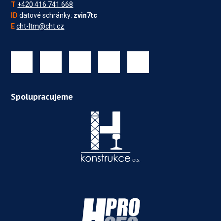
T
+420 416 741 668
ID
datové schránky:
zvin7tc
E
cht-ltm@cht.cz
Spolupracujeme