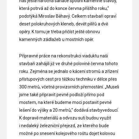
nás ještě náročná sanace spodní kamenné stavby,
která potrvá až do konce června příštího roku,“
podotýká Miroslav Běhavý. Celkem stavbaři opraví
deset polokruhových kleneb, devět pilířů a dvě
opěry. K tomu je třeba přičíst ještě obnovu
kamenných zádlažeb u mostních opěr.
Přípravné práce na rekonstrukci viaduktu naši
stavbaři zahájili již ve druhé polovině června tohoto
roku. Zejména se jednalo o kácení stromů a zřízení
přístupových cest pro těžkou techniku v délce přes
300 metrů, včetně provizorních přemostění. „Museli
jsme také připravit pevné podloží přímo pod
mostem, na které budeme moci postavit pevné
lešení do výšky a 20 metrů,“ dodává stavbyvedoucí.
K dopravě materiálů a odvozu suti budou využit
i nedaleký železniční přejezd, ze kterého bude
možné po snesení kolejového roštu dojet kolovou