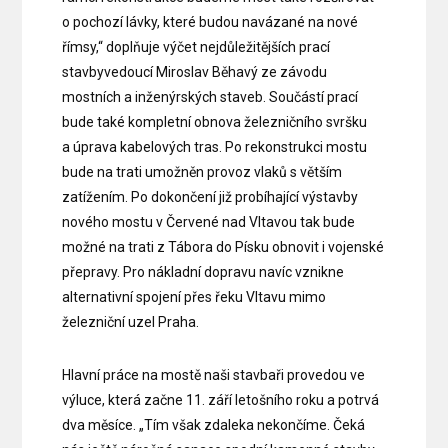
o pochozí lávky, které budou navázané na nové
římsy,“ doplňuje výčet nejdůležitějších prací
stavbyvedoucí Miroslav Běhavý ze závodu
mostních a inženýrských staveb. Součástí prací
bude také kompletní obnova železničního svršku
a úprava kabelových tras. Po rekonstrukci mostu
bude na trati umožněn provoz vlaků s větším
zatížením. Po dokončení již probíhající výstavby
nového mostu v Červené nad Vltavou tak bude
možné na trati z Tábora do Písku obnovit i vojenské
přepravy. Pro nákladní dopravu navíc vznikne
alternativní spojení přes řeku Vltavu mimo
železniční uzel Praha.
Hlavní práce na mostě naši stavbaři provedou ve
výluce, která začne 11. září letošního roku a potrvá
dva měsíce. „Tím však zdaleka nekončíme. Čeká