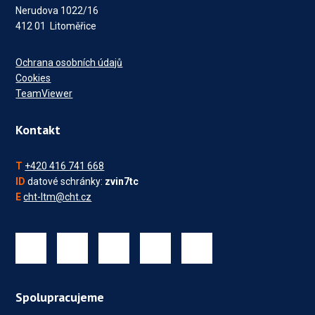
Nerudova 1022/16
412 01 Litoměřice
Ochrana osobních údajů
Cookies
TeamViewer
Kontakt
T
+420 416 741 668
ID
datové schránky:
zvin7tc
E
cht-ltm@cht.cz
Spolupracujeme