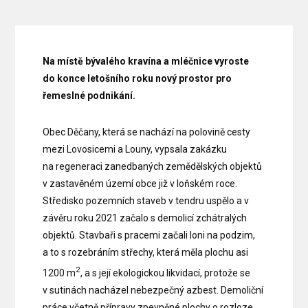
Na místě bývalého kravína a mléčnice vyroste
do konce letošního roku nový prostor pro
řemeslné podnikání.
Obec Děčany, která se nachází na polovině cesty
mezi Lovosicemi a Louny, vypsala zakázku
na regeneraci zanedbaných zemědělských objektů
v zastavěném území obce již v loňském roce.
Středisko pozemních staveb v tendru uspělo a v
závěru roku 2021 začalo s demolicí zchátralých
objektů. Stavbaři s pracemi začali loni na podzim,
a to s rozebráním střechy, která měla plochu asi
2
1200 m
, a s její ekologickou likvidací, protože se
v sutinách nacházel nebezpečný azbest. Demoliční
práce včetně přípravy zpevněné plochy o rozloze