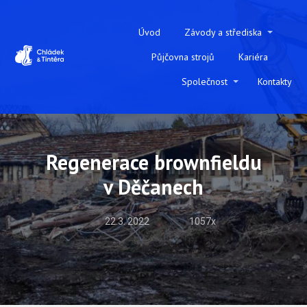
Úvod
Závody a střediska
Půjčovna strojů
Kariéra
Společnost
Kontakty
Regenerace brownfieldu
v Děčanech
22.3. 2022
1057x