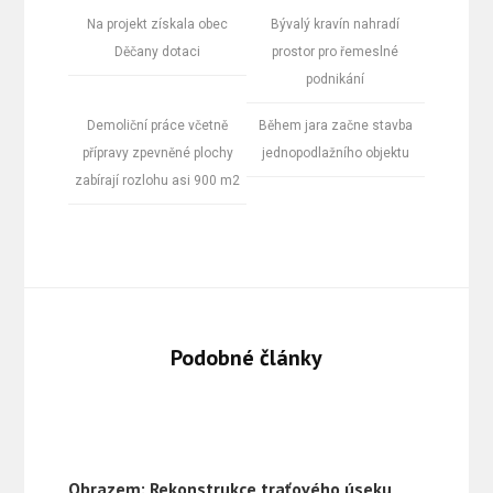
Na projekt získala obec
Bývalý kravín nahradí
Děčany dotaci
prostor pro řemeslné
podnikání
Demoliční práce včetně
Během jara začne stavba
přípravy zpevněné plochy
jednopodlažního objektu
zabírají rozlohu asi 900 m2
Podobné články
Obrazem: Rekonstrukce traťového úseku