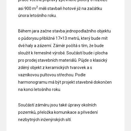
2
asi 900 m
měli stavbaři hotové již na začátku
února letošního roku.
Během jara začne stavba jednopodlažního objektu
o půdorysu přibližně 17×13 metrů, který bude mít
dvě haly a zázemí. Záměr počítá s tím, že bude
sloužit k řemeslné výrobě. Součástí bude i plocha
pro prodej stavebních materiálů. Půjde o klasický
zděný objekt z keramických tvarovek a s
vazníkovou pultovou střechou. Podle
harmonogramu má být projekt stavebně dokončen
na konci letošního roku.
Součástí záměru jsou také úpravy okolních
pozemků, přeložka komunikace a přivedení
nezbytných inženýrských sítí.