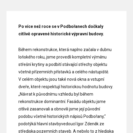
Po více než roce se v Podbořanech dočkaly
citlivě opravené historické výpravní budovy.
Během rekonstrukce, která naplno začala v dubnu
loňského roku, jsme provedli kompletní výměnu
střešní krytiny a podbití stávající střechy objektu
včetně přízemních přístavků a celého nástupiště.
V celém objektu jsou také nová okna a vstupní
dveře, které respektují historickou hodnotu budovy.
„Návrat k původnímu vzhledu byl během
rekonstrukce dominantní. Fasádu objektu jsme
citlivě zasanovali a obnovili jsme její původní
podobu včetně historických nápisů Podbořany,“
podotýká hlavní stavbyvedoucí Igor Zdeněk ze
střediska pozemních staveb. A nebylo to z hlediska