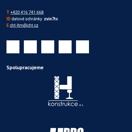
T
+420 416 741 668
ID
datové schránky:
zvin7tc
E
cht-ltm@cht.cz
Spolupracujeme