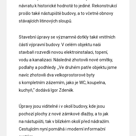
návratu k historické hodnotě to jediné. Rekonstrukcí
prošlo také nástupiště budovy, a to včetně obnovy
stávajících litinových sloupů.
Stavební úpravy se významně dotkly také vnitřních
částí výpravní budovy. V celém objektu naši
stavbaři rozvedli novou elektroinstalaci, topení,
vodu a kanalizaci. Následně zhotovili nové omítky,
podlahy a podhledy. „Ve druhém patře objektu jsme
navíc zhotovili dva velkoprostorové byty
s kompletním zázemím, jako je WC, koupelna,
kuchyň,“ dodává Igor Zdeněk.
Úpravy jsou viditelné i v okolí budovy, kde jsou
pochozí plochy z nové zámkové dlažby, a to jak
na nástupišti, tak v blízkém okolí před nádražím.
Cestujícím nyní pomáhá i moderní informační