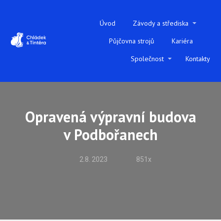
Úvod
Závody a střediska
Půjčovna strojů
Kariéra
Společnost
Kontakty
Opravená výpravní budova
v Podbořanech
2.8. 2023
851x