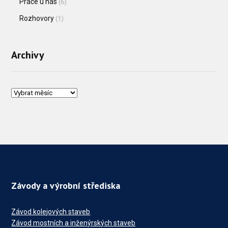
Práce u nás
(6)
Rozhovory
(1)
Archivy
Závody a výrobní střediska
Závod kolejových staveb
Závod mostních a inženýrských staveb