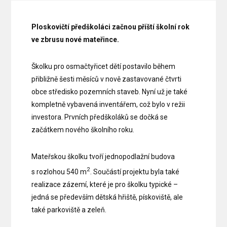
Ploskovičtí předškoláci začnou příští školní rok
ve zbrusu nové mateřince.
Školku pro osmačtyřicet dětí postavilo během
přibližně šesti měsíců v nově zastavované čtvrti
obce středisko pozemních staveb. Nyní už je také
kompletně vybavená inventářem, což bylo v režii
investora. Prvních předškoláků se dočká se
začátkem nového školního roku.
Mateřskou školku tvoří jednopodlažní budova
2
s rozlohou 540 m
. Součástí projektu byla také
realizace zázemí, které je pro školku typické –
jedná se především dětská hřiště, pískoviště, ale
také parkoviště a zeleň.