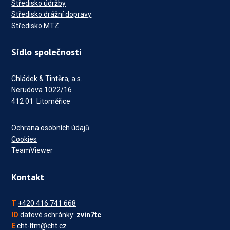
Středisko údržby
Středisko drážní dopravy
Středisko MTZ
Sídlo společnosti
Chládek & Tintěra, a.s.
Nerudova 1022/16
412 01 Litoměřice
Ochrana osobních údajů
Cookies
TeamViewer
Kontakt
T
+420 416 741 668
ID
datové schránky:
zvin7tc
E
cht-ltm@cht.cz