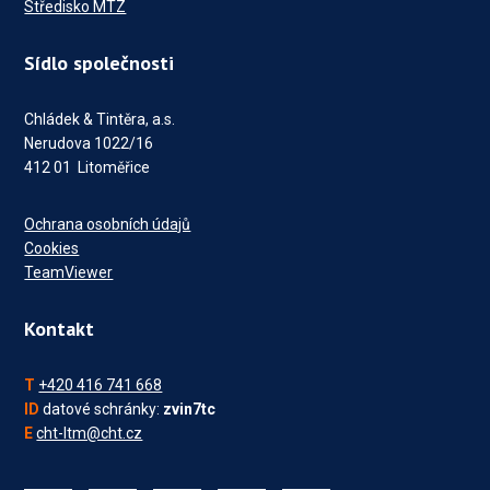
Středisko MTZ
Sídlo společnosti
Chládek & Tintěra, a.s.
Nerudova 1022/16
412 01 Litoměřice
Ochrana osobních údajů
Cookies
TeamViewer
Kontakt
T
+420 416 741 668
ID
datové schránky:
zvin7tc
E
cht-ltm@cht.cz