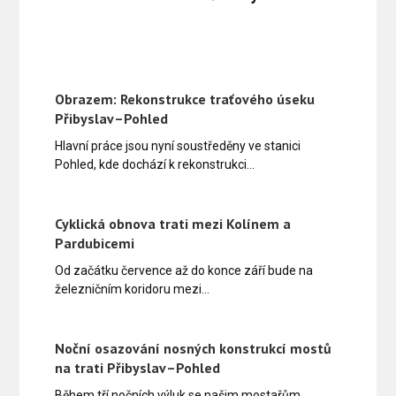
Obrazem: Rekonstrukce traťového úseku
Přibyslav–Pohled
Hlavní práce jsou nyní soustředěny ve stanici
Pohled, kde dochází k rekonstrukci…
Cyklická obnova trati mezi Kolínem a
Pardubicemi
Od začátku července až do konce září bude na
železničním koridoru mezi…
Noční osazování nosných konstrukcí mostů
na trati Přibyslav–Pohled
Během tří nočních výluk se našim mostařům