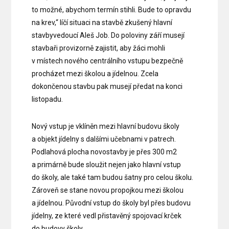
to možné, abychom termín stihli. Bude to opravdu
na krev,“ líčí situaci na stavbě zkušený hlavní
stavbyvedoucí Aleš Job. Do poloviny září musejí
stavbaři provizorně zajistit, aby žáci mohli
v místech nového centrálního vstupu bezpečně
procházet mezi školou a jídelnou. Zcela
dokončenou stavbu pak musejí předat na konci
listopadu.
Nový vstup je vklíněn mezi hlavní budovu školy
a objekt jídelny s dalšími učebnami v patrech.
Podlahová plocha novostavby je přes 300 m2
a primárně bude sloužit nejen jako hlavní vstup
do školy, ale také tam budou šatny pro celou školu.
Zároveň se stane novou propojkou mezi školou
a jídelnou. Původní vstup do školy byl přes budovu
jídelny, ze které vedl přistavěný spojovací krček
do budovy školy.