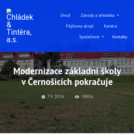
Úvod
Závody a střediska
Půjčovna strojů
Kariéra
Společnost
Kontakty
Modernizace základní školy
v Černošicích pokračuje
7.9. 2016
1890x