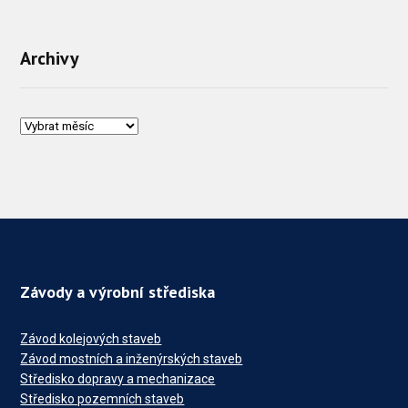
Archivy
Závody a výrobní střediska
Závod kolejových staveb
Závod mostních a inženýrských staveb
Středisko dopravy a mechanizace
Středisko pozemních staveb