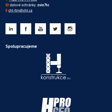
ID
datové schránky:
zvin7tc
E
cht-ltm@cht.cz
Spolupracujeme