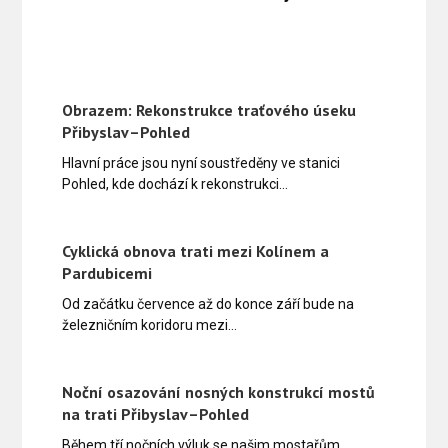
Obrazem: Rekonstrukce traťového úseku
Přibyslav–Pohled
Hlavní práce jsou nyní soustředěny ve stanici
Pohled, kde dochází k rekonstrukci…
Cyklická obnova trati mezi Kolínem a
Pardubicemi
Od začátku července až do konce září bude na
železničním koridoru mezi…
Noční osazování nosných konstrukcí mostů
na trati Přibyslav–Pohled
Během tří nočních výluk se našim mostařům