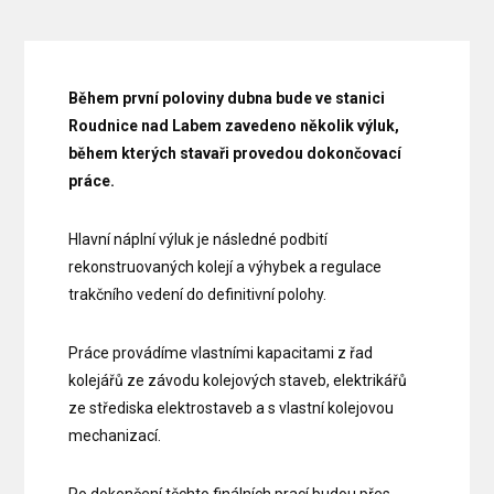
Během první poloviny dubna bude ve stanici
Roudnice nad Labem zavedeno několik výluk,
během kterých stavaři provedou dokončovací
práce.
Hlavní náplní výluk je následné podbití
rekonstruovaných kolejí a výhybek a regulace
trakčního vedení do definitivní polohy.
Práce provádíme vlastními kapacitami z řad
kolejářů ze závodu kolejových staveb, elektrikářů
ze střediska elektrostaveb a s vlastní kolejovou
mechanizací.
Po dokončení těchto finálních prací budou přes