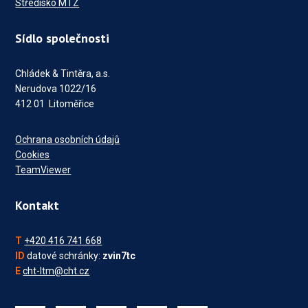
Středisko MTZ
Sídlo společnosti
Chládek & Tintěra, a.s.
Nerudova 1022/16
412 01 Litoměřice
Ochrana osobních údajů
Cookies
TeamViewer
Kontakt
T
+420 416 741 668
ID
datové schránky:
zvin7tc
E
cht-ltm@cht.cz