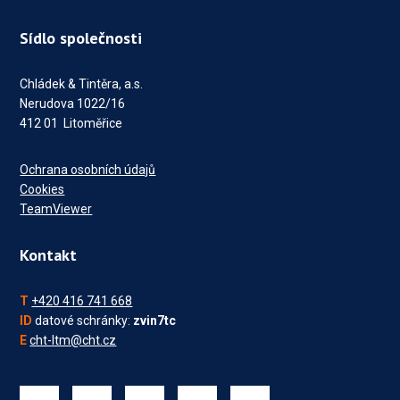
Sídlo společnosti
Chládek & Tintěra, a.s.
Nerudova 1022/16
412 01 Litoměřice
Ochrana osobních údajů
Cookies
TeamViewer
Kontakt
T
+420 416 741 668
ID
datové schránky:
zvin7tc
E
cht-ltm@cht.cz