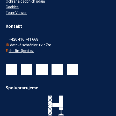
Ochrana osobních údajů
Cookies
TeamViewer
Kontakt
T
+420 416 741 668
ID
datové schránky:
zvin7tc
E
cht-ltm@cht.cz
Spolupracujeme