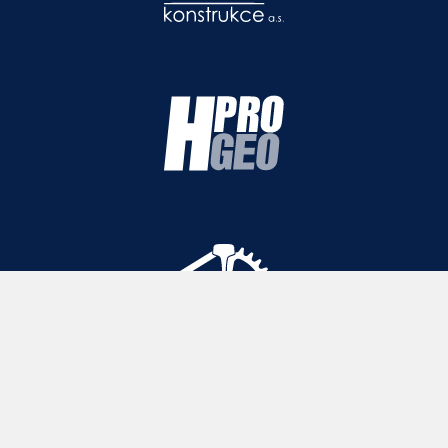
© 1997 -
2026
Chládek & Tintěra, a.s. Všechna práva vyhrazena