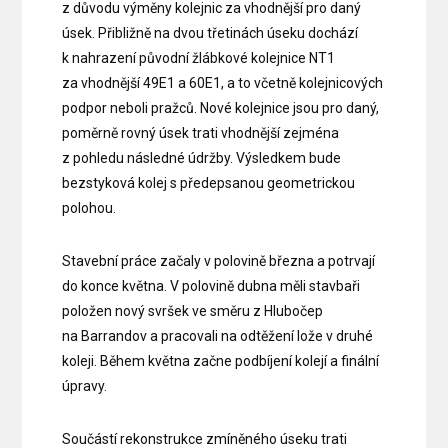
z důvodu výměny kolejnic za vhodnější pro daný
úsek. Přibližně na dvou třetinách úseku dochází
k nahrazení původní žlábkové kolejnice NT1
za vhodnější 49E1 a 60E1, a to včetně kolejnicových
podpor neboli pražců. Nové kolejnice jsou pro daný,
poměrně rovný úsek trati vhodnější zejména
z pohledu následné údržby. Výsledkem bude
bezstyková kolej s předepsanou geometrickou
polohou.
Stavební práce začaly v polovině března a potrvají
do konce května. V polovině dubna měli stavbaři
položen nový svršek ve směru z Hlubočep
na Barrandov a pracovali na odtěžení lože v druhé
koleji. Během května začne podbíjení kolejí a finální
úpravy.
Součástí rekonstrukce zmíněného úseku trati