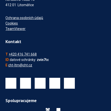
412 01 Litoměřice
Ochrana osobních údajů
Cookies
TeamViewer
Kontakt
T
+420 416 741 668
ID
datové schránky:
zvin7tc
E
cht-ltm@cht.cz
Spolupracujeme