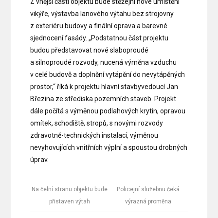
Z vnější části objektu bude stěžejní nové umístění
vikýře, výstavba lanového výtahu bez strojovny
z exteriéru budovy a finální oprava a barevné
sjednocení fasády. „Podstatnou část projektu
budou představovat nové slaboproudé
a silnoproudé rozvody, nucená výměna vzduchu
v celé budově a doplnění vytápění do nevytápěných
prostor,“ říká k projektu hlavní stavbyvedoucí Jan
Březina ze střediska pozemních staveb. Projekt
dále počítá s výměnou podlahových krytin, opravou
omítek, schodiště, stropů, s novými rozvody
zdravotně-technických instalací, výměnou
nevyhovujících vnitřních výplní a spoustou drobných
úprav.
Na čelní stranu objektu bude
Policejní služebnu čeká
přistaven výtah
výrazná proměna