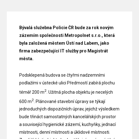
Bývalá služebna Policie ČR bude za rok novým
zázemím společnosti Metropolnet s.r.o., která
byla založená městem Ústí nad Labem, jako
firma zabezpečující IT služby pro Magistrát
města.
Podsklepená budova se čtyřmi nadzemními
podlažími v ústecké ulici Předmostí zabírá plochu
2
téměř 200 m
. Užitná plocha objektu je necelých
2
600 m
. Plánované stavební úpravy se týkají
jednoduchých dispozičních úprav, jejichž výsledkem
bude třináct samostatných kancelářských prostor
a související hygienické zázemí, kuchyňky, jednací
místnosti, denní místnosti a úklidové místnosti.