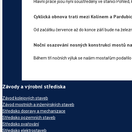
Hlavní práce jsou nyní soustředěny ve stanici Pohled,
Cyklická obnova trati mezi Kolínem a Pardubi
Od začátku července až do konce září bude na želez
Noční osazování nosných konstrukcí mostů na
Během tří nočních výluk se našim mostařům podařilo
Závody a výrobní střediska
Závod kolejových staveb
Závod mostních a inženýrských staveb
Středisko dopravy a mechanizace
Středisko pozemních staveb
Středisko svařování
Středisko elektrostaveb