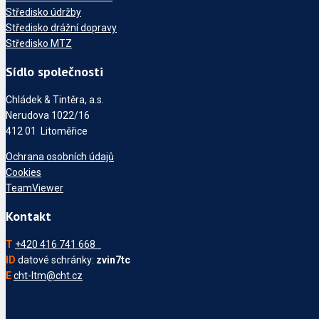
Středisko údržby
Středisko drážní dopravy
Středisko MTZ
Sídlo společnosti
Chládek & Tintěra, a.s.
Nerudova 1022/16
412 01 Litoměřice
Ochrana osobních údajů
Cookies
TeamViewer
Kontakt
T
+420 416 741 668
ID
datové schránky:
zvin7tc
E
cht-ltm@cht.cz