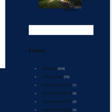
Přibyslav–
Pohled
Rubriky
Aktuality
(554)
Hroch noviny
(55)
Hroch noviny 2017
(1)
Hroch noviny 2018
(4)
Hroch noviny 2019
(4)
Hroch noviny 2020
(4)