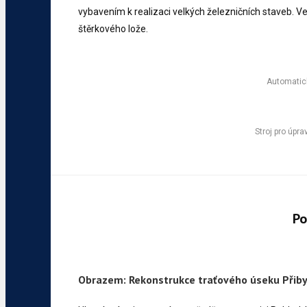
vybavením k realizaci velkých železničních staveb. Ve 
štěrkového lože.
Automatick
Stroj pro úpr
Po
Obrazem: Rekonstrukce traťového úseku Přib