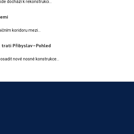
 kde dochází k rekonstrukci…
cemi
ničním koridoru mezi…
 trati Přibyslav–Pohled
 osadit nové nosné konstrukce…