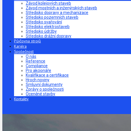
Závod kolejových staveb
Závod mostních a inženýrských staveb
Středisko dopravy a mechanizace
Středisko pozemních staveb
Středisko svařování
Středisko elektrostaveb
Středisko údržby
Středisko drážní dopravy
Půjčovna strojů
Kariéra
Společnost
O nás
Reference
Compliance
Pro akcionáře
Kvalifikace a certifikace
Hroch noviny
Smluvní dokumenty
Zprávy o společnosti
Oceněné stavby
Kontakty