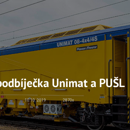
podbíječka Unimat a PUŠL
10.10. 2019
2870x