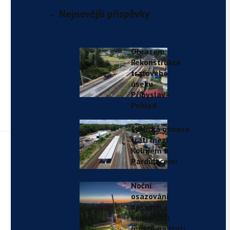
Nejnovější příspěvky
Obrazem:
Rekonstrukce
traťového
úseku
Přibyslav–
Pohled
Cyklická obnova
trati mezi
Kolínem a
Pardubicemi
Noční
osazování
nosných
konstrukcí
mostů na trati