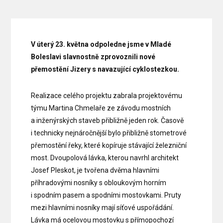
V úterý 23. května odpoledne jsme v Mladé
Boleslavi slavnostně zprovoznili nové
přemostění Jizery s navazující cyklostezkou.
Realizace celého projektu zabrala projektovému
týmu Martina Chmelaře ze závodu mostních
a inženýrských staveb přibližně jeden rok. Časově
i technicky nejnáročnější bylo přibližně stometrové
přemostění řeky, které kopíruje stávající železniční
most. Dvoupolová lávka, kterou navrhl architekt
Josef Pleskot, je tvořena dvěma hlavními
příhradovými nosníky s obloukovým horním
i spodním pasem a spodními mostovkami. Pruty
mezi hlavními nosníky mají síťové uspořádání.
Lávka má ocelovou mostovku s přímopochozí