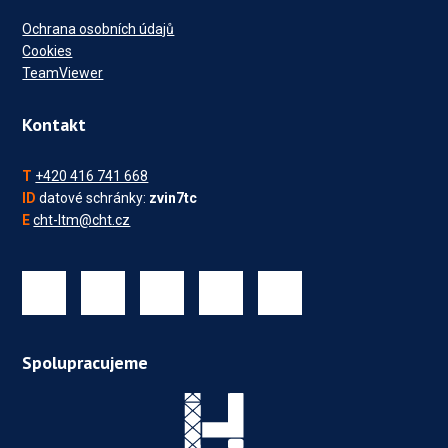
Ochrana osobních údajů
Cookies
TeamViewer
Kontakt
T
+420 416 741 668
ID
datové schránky:
zvin7tc
E
cht-ltm@cht.cz
Spolupracujeme