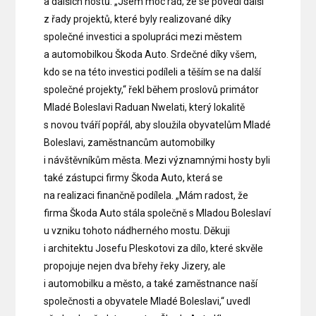
a dalších hostů. „Jsem moc rád, že se povedl další
z řady projektů, které byly realizované díky
společné investici a spolupráci mezi městem
a automobilkou Škoda Auto. Srdečné díky všem,
kdo se na této investici podíleli a těším se na další
společné projekty,“ řekl během proslovů primátor
Mladé Boleslavi Raduan Nwelati, který lokalitě
s novou tváří popřál, aby sloužila obyvatelům Mladé
Boleslavi, zaměstnancům automobilky
i návštěvníkům města. Mezi významnými hosty byli
také zástupci firmy Škoda Auto, která se
na realizaci finančně podílela. „Mám radost, že
firma Škoda Auto stála společně s Mladou Boleslaví
u vzniku tohoto nádherného mostu. Děkuji
i architektu Josefu Pleskotovi za dílo, které skvěle
propojuje nejen dva břehy řeky Jizery, ale
i automobilku a město, a také zaměstnance naší
společnosti a obyvatele Mladé Boleslavi,“ uvedl