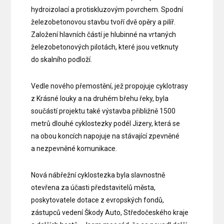
hydroizolací a protiskluzovým povrchem. Spodní
železobetonovou stavbu tvoří dvě opěry a pilíř.
Založení hlavních částí je hlubinné na vrtaných
železobetonových pilotách, které jsou vetknuty
do skalního podloží.
Vedle nového přemostění, jež propojuje cyklotrasy
z Krásné louky a na druhém břehu řeky, byla
součástí projektu také výstavba přibližně 1500
metrů dlouhé cyklostezky podél Jizery, která se
na obou koncích napojuje na stávající zpevněné
a nezpevněné komunikace.
Nová nábřežní cyklostezka byla slavnostně
otevřena za účasti představitelů města,
poskytovatele dotace z evropských fondů,
zástupců vedení Škody Auto, Středočeského kraje