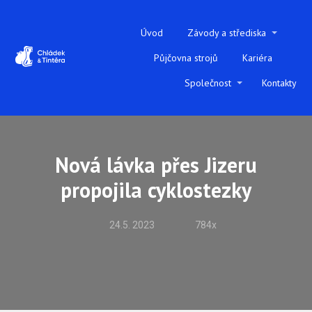
Úvod
Závody a střediska
Půjčovna strojů
Kariéra
Společnost
Kontakty
Nová lávka přes Jizeru
propojila cyklostezky
24.5. 2023
784x