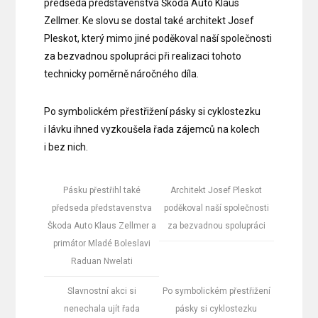
předseda představenstva Škoda Auto Klaus
Zellmer. Ke slovu se dostal také architekt Josef
Pleskot, který mimo jiné poděkoval naší společnosti
za bezvadnou spolupráci při realizaci tohoto
technicky poměrně náročného díla.
Po symbolickém přestřižení pásky si cyklostezku
i lávku ihned vyzkoušela řada zájemců na kolech
i bez nich.
Pásku přestřihl také
Architekt Josef Pleskot
předseda představenstva
poděkoval naší společnosti
Škoda Auto Klaus Zellmer a
za bezvadnou spolupráci
primátor Mladé Boleslavi
Raduan Nwelati
Slavnostní akci si
Po symbolickém přestřižení
nenechala ujít řada
pásky si cyklostezku