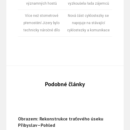
významných hostů
vyzkoušela řada zájemců
Více než stometrové
Nová část cyklostezky se
přemostění Jizery bylo
napojuje na stávající
technicky náročné dílo
cyklostezky a komunikace
Podobné články
Obrazem: Rekonstrukce traťového úseku
Přibyslav–Pohled