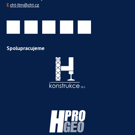
E
cht-ltm@cht.cz
Spolupracujeme