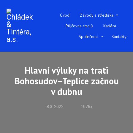
Úvod
Závody a střediska
Půjčovna strojů
Kariéra
Společnost
Kontakty
Hlavní výluky na trati
Bohosudov–Teplice začnou
v dubnu
8.3. 2022
1076x