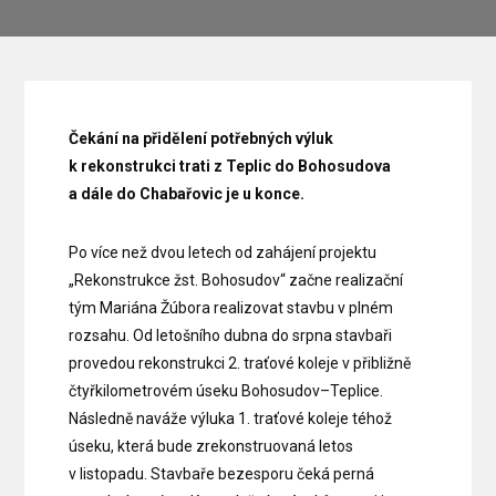
Čekání na přidělení potřebných výluk
k rekonstrukci trati z Teplic do Bohosudova
a dále do Chabařovic je u konce.
Po více než dvou letech od zahájení projektu
„Rekonstrukce žst. Bohosudov“ začne realizační
tým Mariána Žúbora realizovat stavbu v plném
rozsahu. Od letošního dubna do srpna stavbaři
provedou rekonstrukci 2. traťové koleje v přibližně
čtyřkilometrovém úseku Bohosudov–Teplice.
Následně naváže výluka 1. traťové koleje téhož
úseku, která bude zrekonstruovaná letos
v listopadu. Stavbaře bezesporu čeká perná