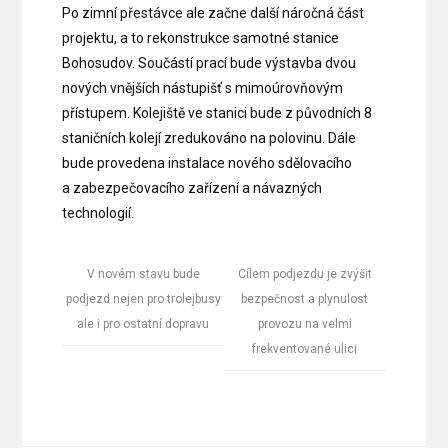
Po zimní přestávce ale začne další náročná část
projektu, a to rekonstrukce samotné stanice
Bohosudov. Součástí prací bude výstavba dvou
nových vnějších nástupišť s mimoúrovňovým
přístupem. Kolejiště ve stanici bude z původních 8
staničních kolejí zredukováno na polovinu. Dále
bude provedena instalace nového sdělovacího
a zabezpečovacího zařízení a návazných
technologií.
V novém stavu bude
Cílem podjezdu je zvýšit
podjezd nejen pro trolejbusy
bezpečnost a plynulost
ale i pro ostatní dopravu
provozu na velmi
frekventované ulici