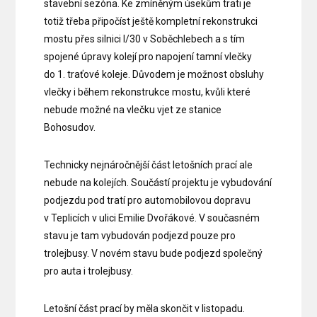
stavební sezóna. Ke zmíněným úsekům trati je
totiž třeba připočíst ještě kompletní rekonstrukci
mostu přes silnici I/30 v Soběchlebech a s tím
spojené úpravy kolejí pro napojení tamní vlečky
do 1. traťové koleje. Důvodem je možnost obsluhy
vlečky i během rekonstrukce mostu, kvůli které
nebude možné na vlečku vjet ze stanice
Bohosudov.
Technicky nejnáročnější část letošních prací ale
nebude na kolejích. Součástí projektu je vybudování
podjezdu pod tratí pro automobilovou dopravu
v Teplicích v ulici Emilie Dvořákové. V současném
stavu je tam vybudován podjezd pouze pro
trolejbusy. V novém stavu bude podjezd společný
pro auta i trolejbusy.
Letošní část prací by měla skončit v listopadu.