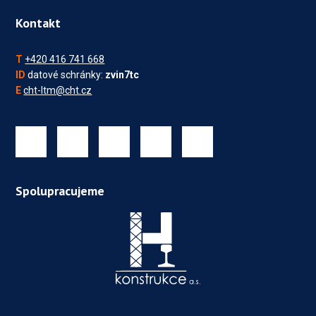
Kontakt
T
+420 416 741 668
ID
datové schránky:
zvin7tc
E
cht-ltm@cht.cz
Spolupracujeme