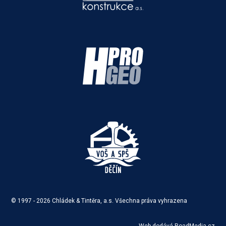
© 1997 -
2026
Chládek & Tintěra, a.s. Všechna práva vyhrazena