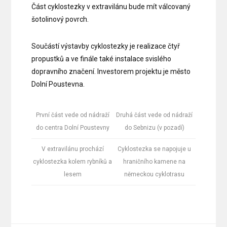
Část cyklostezky v extravilánu bude mít válcovaný
šotolinový povrch.
Součástí výstavby cyklostezky je realizace čtyř
propustků a ve finále také instalace svislého
dopravního značení. Investorem projektu je město
Dolní Poustevna.
První část vede od nádraží
Druhá část vede od nádraží
do centra Dolní Poustevny
do Sebnizu (v pozadí)
V extravilánu prochází
Cyklostezka se napojuje u
cyklostezka kolem rybníků a
hraničního kamene na
lesem
německou cyklotrasu