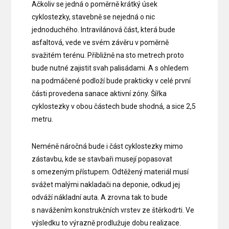
Ačkoliv se jedná o poměrně krátký úsek
cyklostezky, stavebně se nejedná o nic
jednoduchého. Intravilánová část, která bude
asfaltová, vede ve svém závěru v poměrně
svažitém terénu. Přibližně na sto metrech proto
bude nutné zajistit svah palisádami. A s ohledem
na podmáčené podloží bude prakticky v celé první
části provedena sanace aktivní zóny. Šířka
cyklostezky v obou částech bude shodná, a sice 2,5
metru.
Neméně náročná bude i část cyklostezky mimo
zástavbu, kde se stavbaři musejí popasovat
s omezeným přístupem. Odtěžený materiál musí
svážet malými nakladači na deponie, odkud jej
odváží nákladní auta. A zrovna tak to bude
s navážením konstrukčních vrstev ze štěrkodrti. Ve
výsledku to výrazně prodlužuje dobu realizace.