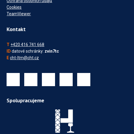
Ochrana osobních údajů
Cookies
TeamViewer
Kontakt
T
+420 416 741 668
ID
datové schránky:
zvin7tc
E
cht-ltm@cht.cz
Spolupracujeme