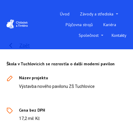
Úvod
Závody a střediska
Půjčovna strojů
Kariéra
Společnost
Kontakty
Zpět
Škola v Tuchlovicích se rozrostla o další moderní pavilon
Název projektu
Výstavba nového pavilonu ZŠ Tuchlovice
Cena bez DPH
17,2 mil. Kč