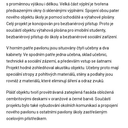
s proměnnou výškou i délkou. Velká část výplní je tvořena
předsazenými okny či skleněnými výplněmi. Spojení obou pater
nového objektu školy je pomocí schodiště a výtahové plošiny.
Celý projekt je koncipován pro bezbariérový přístup. Proto je
součástí objektu výtahová plošina pro imobilní studenty,
bezbariérový přístup do školy a bezbariérové sociální zařízení.
V horním patře pavilonu jsou situovány čtyři učebny a dva
kabinety. Ve spodním patře jedna učebna, sklad učebnic,
technické a sociální zázemí, a především vstup se šatnami.
Projekt hodně zohledňoval akustiku objektu. Učebny proto mají
speciální stropy z pohltivých materiálů, stěny a podlahy jsou
rovněž z materiálů, které eliminují šíření a odraz zvuků.
Plášť objektu tvoří provětrávaná zateplená fasáda obložená
cembritovými deskami v oranžové a černé barvě. Součástí
projektu bylo také vybudování okolních komunikací a propojení
nového pavilonu s ostatními pavilony školy zastřešeným
ocelovým přístřeškem.