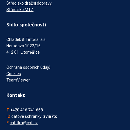
Středisko drážní dopravy
Středisko MTZ
Sídlo společnosti
Chládek & Tintěra, a.s.
Nerudova 1022/16
412 01 Litoměřice
Ochrana osobních údajů
Cookies
TeamViewer
Kontakt
T
+420 416 741 668
ID
datové schránky:
zvin7tc
E
cht-ltm@cht.cz