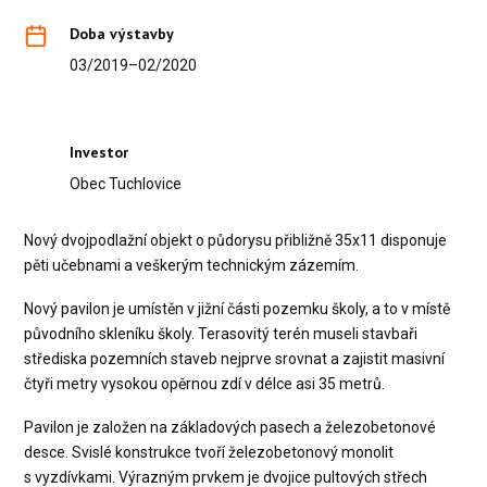
Doba výstavby
03/2019–02/2020
Investor
Obec Tuchlovice
Nový dvojpodlažní objekt o půdorysu přibližně 35x11 disponuje
pěti učebnami a veškerým technickým zázemím.
Nový pavilon je umístěn v jižní části pozemku školy, a to v místě
původního skleníku školy. Terasovitý terén museli stavbaři
střediska pozemních staveb nejprve srovnat a zajistit masivní
čtyři metry vysokou opěrnou zdí v délce asi 35 metrů.
Pavilon je založen na základových pasech a železobetonové
desce. Svislé konstrukce tvoří železobetonový monolit
s vyzdívkami. Výrazným prvkem je dvojice pultových střech