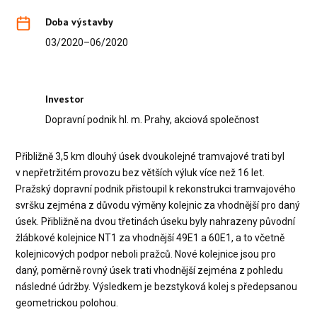
Doba výstavby
03/2020–06/2020
Investor
Dopravní podnik hl. m. Prahy, akciová společnost
Přibližně 3,5 km dlouhý úsek dvoukolejné tramvajové trati byl
v nepřetržitém provozu bez větších výluk více než 16 let.
Pražský dopravní podnik přistoupil k rekonstrukci tramvajového
svršku zejména z důvodu výměny kolejnic za vhodnější pro daný
úsek. Přibližně na dvou třetinách úseku byly nahrazeny původní
žlábkové kolejnice NT1 za vhodnější 49E1 a 60E1, a to včetně
kolejnicových podpor neboli pražců. Nové kolejnice jsou pro
daný, poměrně rovný úsek trati vhodnější zejména z pohledu
následné údržby. Výsledkem je bezstyková kolej s předepsanou
geometrickou polohou.