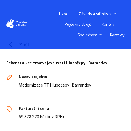
Úvod
Závody a střediska
Půjčovna strojů
Kariéra
Společnost
Kontakty
Zpět
Rekonstrukce tramvajové trati Hlubočepy–Barrandov
Název projektu
Modernizace TT Hlubočepy–Barrandov
Fakturační cena
59 373 220 Kč (bez DPH)