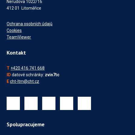
Nerudova 1022/16
412 01 Litoměřice
Ochrana osobních údajů
Cookies
TeamViewer
Kontakt
T
+420 416 741 668
ID
datové schránky:
zvin7tc
E
cht-ltm@cht.cz
Spolupracujeme